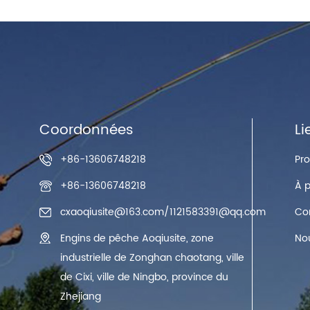
Coordonnées
Li
+86-13606748218
Pro
+86-13606748218
À 
cxaoqiusite@163.com
/
1121583391@qq.com
Co
Engins de pêche Aoqiusite, zone
No
industrielle de Zonghan chaotang, ville
de Cixi, ville de Ningbo, province du
Zhejiang