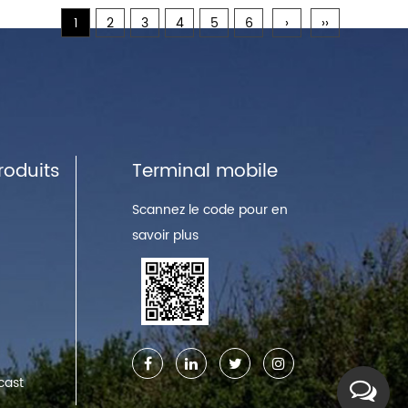
1
2
3
4
5
6
›
››
roduits
Terminal mobile
Scannez le code pour en
savoir plus
cast