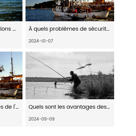
Quelles sont les précautions pour le nettoyage quotidien des moulinets de pêche
À quels problèmes de sécurité faut-il prêter attention lors de l'installation de roues à gouttes d'eau
2024-10-07
Quels sont les avantages de l'utilisation de moulinets spinning lointains pour la pêche en eau douce
Quels sont les avantages des moulinets spinning lointains pour la pêche en mer
2024-09-09