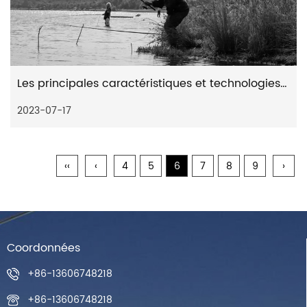
Les principales caractéristiques et technologies qui contribuent à la distance de lancer et à la précision des moulinets spinning à distance
2023-07-17
‹‹
‹
4
5
6
7
8
9
›
Coordonnées
+86-13606748218
+86-13606748218