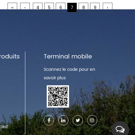
‹‹
‹
4
5
6
7
8
9
›
roduits
Terminal mobile
Scannez le code pour en
savoir plus
cast