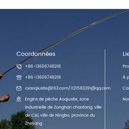
Coordonnées
Li
+86-13606748218
Pro
+86-13606748218
À 
cxaoqiusite@163.com
/
1121583391@qq.com
Co
Engins de pêche Aoqiusite, zone
No
industrielle de Zonghan chaotang, ville
de Cixi, ville de Ningbo, province du
Zhejiang