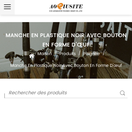
MANCHE EN PLASTIQUE NOIR AVEC BOUTON
EN FORME D'ŒUF
/
/
/
Maison
Produits
Poignée
Manche En Plastique Noir Avec Bouton En Forme D'œuf