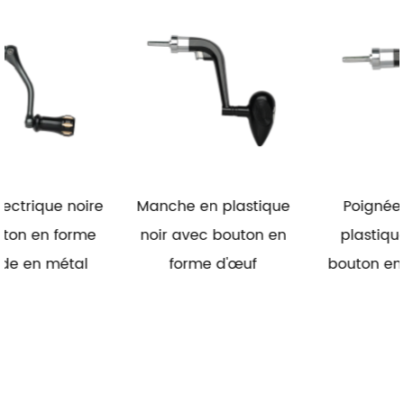
re
Manche en plastique
Poignée pliante en
e
noir avec bouton en
plastique noir avec
forme d'œuf
bouton en caoutchouc