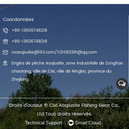
Coordonnées
+86-13606748218
+86-13606748218
cxaoqiusite@163.com
/
1121583391@qq.com
Engins de pêche Aoqiusite, zone industrielle de Zonghan
chaotang, ville de Cixi, ville de Ningbo, province du
Zhejiang
Droits d'auteur ©
Cixi Aoqiusite Fishing Gear Co.,
Ltd.
Tous droits réservés.
Technical Support ：
Smart Cloud