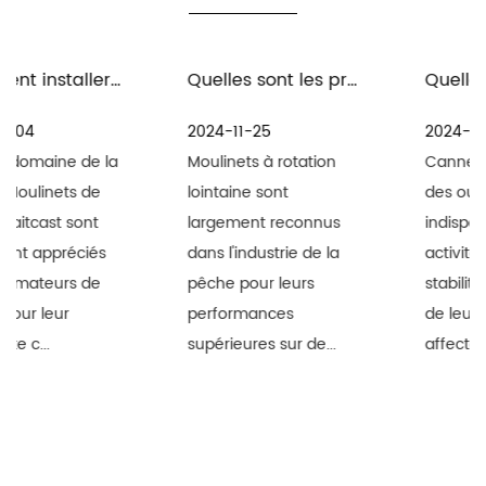
Quelles sont les précautions à prendre pour l'entretien et l'entretien des moulinets spinning à distance en milieu marin
Quelles sont les précautions pour l'entretien des engins de pêche et des cannes à pêche
2024-11-25
2024-11-18
Moulinets à rotation
Cannes à pêche sont
lointaine sont
des outils
largement reconnus
indispensables aux
dans l'industrie de la
activités de pêche. La
pêche pour leurs
stabilité et la durabilité
performances
de leurs performances
supérieures sur de...
affectent...