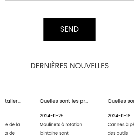
DERNIÈRES NOUVELLES
Quelles sont les précautions à prendre pour l'entretien et l'entretien des moulinets spinning à distance en milieu marin
Quelles sont les précautions pour l'entretien des engins de pêche et des cannes à pêche
2024-11-25
2024-11-18
Moulinets à rotation
Cannes à pêche sont
lointaine sont
des outils