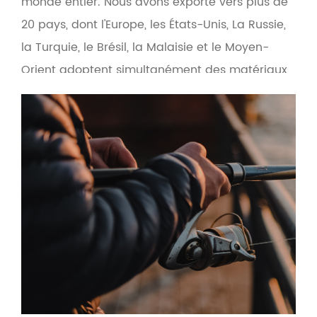
monde entier. Nous avons exporté vers plus de
20 pays, dont l'Europe, les États-Unis, La Russie,
la Turquie, le Brésil, la Malaisie et le Moyen-
Orient adoptent simultanément des matériaux
écologiques respectueux de l'environnement
pour rendre l'interface homme-machine plus
conviviale. Basée sur le principe de la qualité
et du service d'abord, la société fournit des
OEM et des produits. services de vente en gros
pour les fournisseurs d'engins de pêche, le
commerce électronique d'engins de pêche et
les fabricants transfrontaliers d'engins de
pêche.