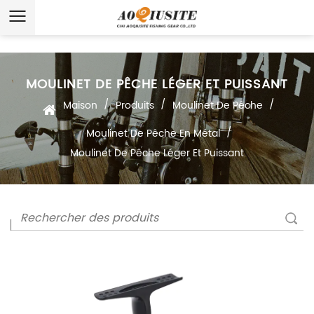
MOULINET DE PÊCHE LÉGER ET PUISSANT
/
/
/
Maison
Produits
Moulinet De Pêche
/
Moulinet De Pêche En Métal
Moulinet De Pêche Léger Et Puissant